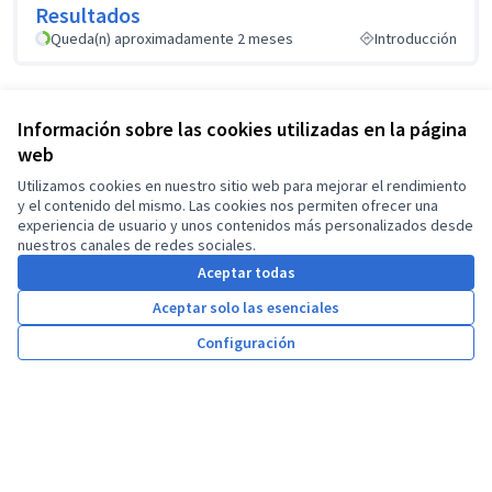
Resultados
Queda(n) aproximadamente 2 meses
Introducción
Información sobre las cookies utilizadas en la página
¿Cómo participo en un
web
proceso?
Utilizamos cookies en nuestro sitio web para mejorar el rendimiento
y el contenido del mismo. Las cookies nos permiten ofrecer una
experiencia de usuario y unos contenidos más personalizados desde
nuestros canales de redes sociales.
Aceptar todas
Encuentros
Aceptar solo las esenciales
Averigua dónde y cuándo puedes participar en
encuentros públicos.
Configuración
Debates
Debate y discute, comparte tus opiniones y enriquece
los temas relevantes.
Propuestas